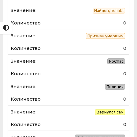
Найден, погиб!
0
Признан умершим
0
ЯрСпас
0
Полиция
0
Вернулся сам
0