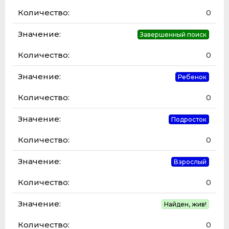
0
Завершенный поиск
0
Ребенок
0
Подросток
0
Взрослый
0
Найден, жив!
0