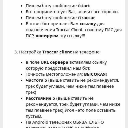
Пишем боту сообщение
/start
Бот поприветствует Вас, значит все хорошо.
Пишем боту сообщение
/traccar
В ответ бот пришлет Вам
ссылку
для
подключения Traccar Client в систему ГИС для
ПСР,
копируем
эту ссылку!!!
3. Настройка
Traccar client
на телефоне
в поле
URL сервера
вставляем ссылку
которую предоставил нам бот.
Точность местоположения:
ВЫСОКАЯ
!
Частота 5
(выше ставить не рекомендуется,
трек будет углами, чем ниже тем плавнее
трек)
Расстояние 5
(выше ставить не
рекомендуется, трек будет углами, чем ниже
тем плавнее трек) Угол - это поле оставить
пустым.
На Android телефонах ОБЯЗАТЕЛЬНО
поставить галочку Offline buffering