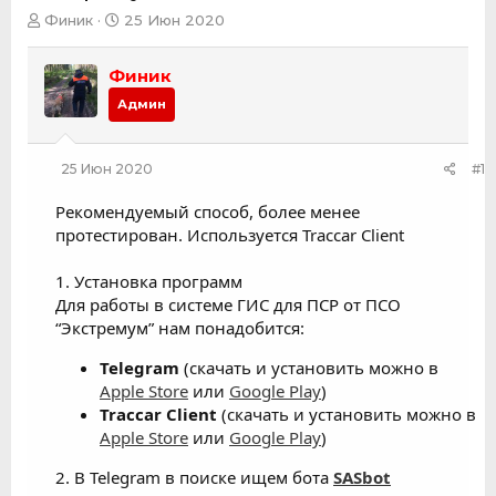
А
Д
Финик
25 Июн 2020
в
а
т
т
Финик
о
а
р
н
Админ
т
а
е
ч
м
а
25 Июн 2020
#1
ы
л
а
Рекомендуемый способ, более менее
протестирован. Используется Traccar Client
1. Установка программ
Для работы в системе ГИС для ПСР от ПСО
“Экстремум” нам понадобится:
Telegram
(скачать и установить можно в
Apple Store
или
Google Play
)
Traccar Client
(скачать и установить можно в
Apple Store
или
Google Play
)
2. В Telegram в поиске ищем бота
SASbot